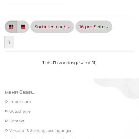
Sortieren nach
pro Seite
Sortieren nach
16 pro Seite
1
1
bis
11
(von insgesamt
11
)
MEHR ÜBER...
Impressum
Gutscheine
Kontakt
Versand- & Zahlungsbedingungen