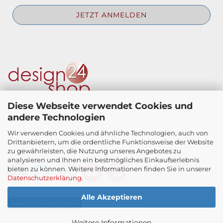
Diese Webseite verwendet Cookies und
Theatergasse 4
andere Technologien
A-4810 Gmunden
Wir verwenden Cookies und ähnliche Technologien, auch von
Telefon +43 664 3 48 63 28
Drittanbietern, um die ordentliche Funktionsweise der Website
E-Mail:
office@schwanthaler-galerie.at
zu gewährleisten, die Nutzung unseres Angebotes zu
analysieren und Ihnen ein bestmögliches Einkaufserlebnis
bieten zu können. Weitere Informationen finden Sie in unserer
Datenschutzerklärung
.
Alle Akzeptieren
Vertrag widerrufen
Weitere Informationen