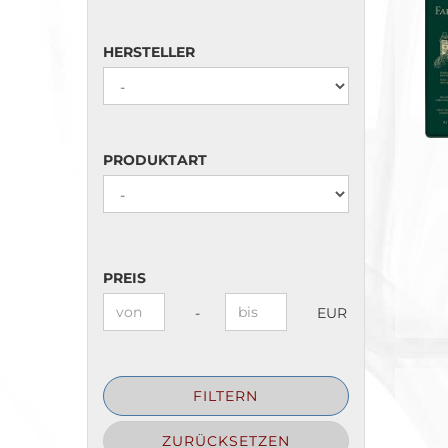
HERSTELLER
HERSTELLER
PRODUKTART
PRODUKTART
PREIS
PREIS
Preis bis
-
EUR
FILTERN
ZURÜCKSETZEN