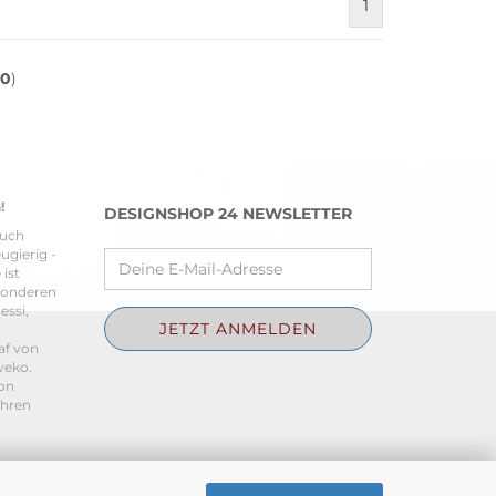
1
10
)
!
DESIGNSHOP 24 NEWSLETTER
ruch
ugierig -
ist
sonderen
essi,
af von
weko.
von
ihren