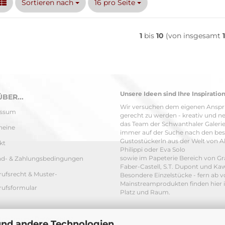
Sortieren nach
pro Seite
Sortieren nach
16 pro Seite
1
bis
10
(von insgesamt
Unsere Ideen sind Ihre Inspiration
BER...
Wir versuchen dem eigenen Ansp
essum
gerecht zu werden - kreativ und ne
das Team der Schwanthaler Galerie 
heine
immer auf der Suche nach den be
Gustostückerln aus der Welt von Al
kt
Philippi oder Eva Solo
sowie im Papeterie Bereich von Gr
nd- & Zahlungsbedingungen
Faber-Castell, S.T. Dupont und Ka
ufsrecht & Muster-
Besondere Einzelstücke - fern ab 
Mainstreamprodukten finden hier 
rufsformular
Platz und Raum.
tsphäre und Datenschutz
und andere Technologien