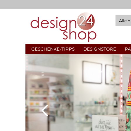
Alle
GESCHENKE-TIPPS
DESIGNSTORE
PA
Vasen & Schalen
Ti
Raumdüfte
No
Urban Gardening