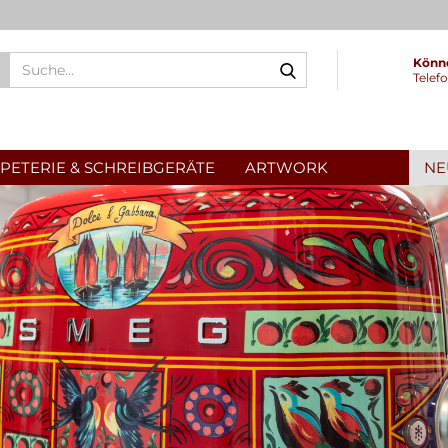
Suche...
Könne
Telef
PETERIE & SCHREIBGERÄTE
ARTWORK
NE
nten & Co
tizbücher & Kalender