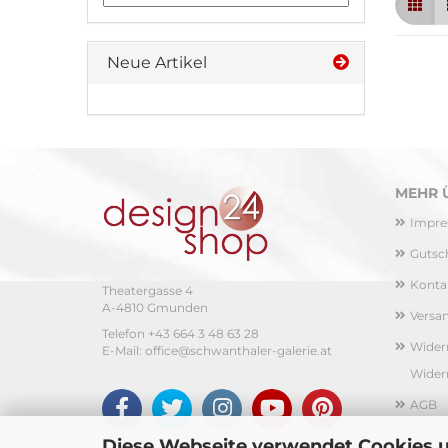
Neue Artikel
MEHR Ü
Impr
Gutsc
Konta
Theatergasse 4
A-4810 Gmunden
Versa
Telefon +43 664 3 48 63 28
Widerr
E-Mail:
office@schwanthaler-galerie.at
Wider
AGB
Priva
Diese Webseite verwendet Cookies 