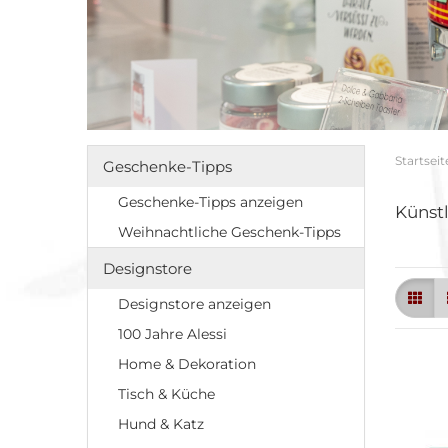
Küchengeräte
Küchenhelfer
Tafelgeschirr
Servietten
Kaffeezubereiter
Bester Kaffee
Startseit
Geschenke-Tipps
Bar & Wein
Ba
Geschenke-Tipps anzeigen
Künst
Ge
Weihnachtliche Geschenk-Tipps
Gl
Ho
Designstore
Ve
Designstore anzeigen
We
100 Jahre Alessi
Home & Dekoration
Taschen & Accessoires
Tisch & Küche
Trinkflaschen
Hund & Katz
Feuerzeuge