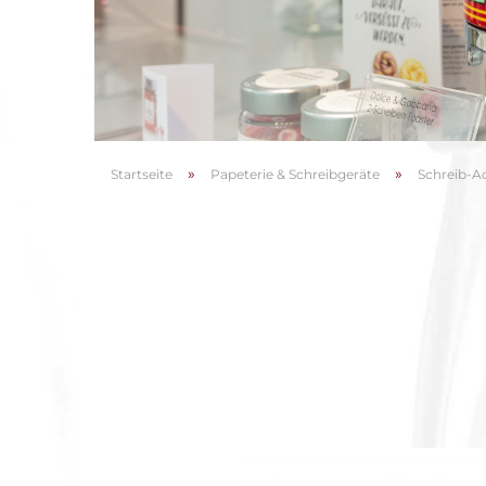
Küchengeräte
Küchenhelfer
Tafelgeschirr
Servietten
Kaffeezubereiter
Bester Kaffee
»
»
Startseite
Papeterie & Schreibgeräte
Schreib-A
Bar & Wein
Ba
Ge
Gl
Ho
Ve
We
Taschen & Accessoires
Trinkflaschen
Feuerzeuge