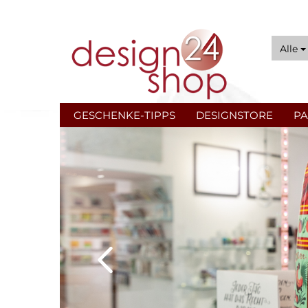
Alle
GESCHENKE-TIPPS
DESIGNSTORE
PA
Vasen & Schalen
Ti
Raumdüfte
No
Urban Gardening