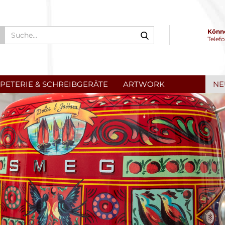
Suche...
Könne
Telef
PETERIE & SCHREIBGERÄTE
ARTWORK
NE
nten & Co
tizbücher & Kalender