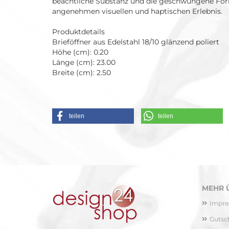
beachtliche Substanz und die geschwungene Fo
angenehmen visuellen und haptischen Erlebnis.
Produktdetails
Brieföffner aus Edelstahl 18/10 glänzend poliert
Höhe (cm): 0.20
Länge (cm): 23.00
Breite (cm): 2.50
teilen
teilen
MEHR Ü
Impr
Gutsc