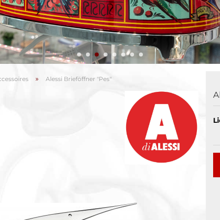
»
ccessoires
Alessi Brieföffner "Pes"
by & Taufe
A
burtstag
ücksbringer
Li
chzeit
rschiedene Anlässe
ihnachten