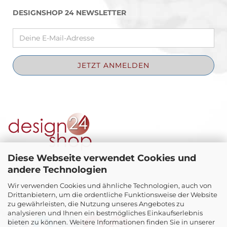
DESIGNSHOP 24 NEWSLETTER
Diese Webseite verwendet Cookies und
Theatergasse 4
andere Technologien
A-4810 Gmunden
Wir verwenden Cookies und ähnliche Technologien, auch von
Telefon +43 664 3 48 63 28
Drittanbietern, um die ordentliche Funktionsweise der Website
E-Mail:
office@schwanthaler-galerie.at
zu gewährleisten, die Nutzung unseres Angebotes zu
analysieren und Ihnen ein bestmögliches Einkaufserlebnis
bieten zu können. Weitere Informationen finden Sie in unserer