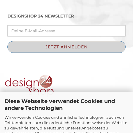
DESIGNSHOP 24 NEWSLETTER
Diese Webseite verwendet Cookies und
Theatergasse 4
andere Technologien
A-4810 Gmunden
Wir verwenden Cookies und ähnliche Technologien, auch von
Telefon +43 664 3 48 63 28
Drittanbietern, um die ordentliche Funktionsweise der Website
E-Mail:
office@schwanthaler-galerie.at
zu gewährleisten, die Nutzung unseres Angebotes zu