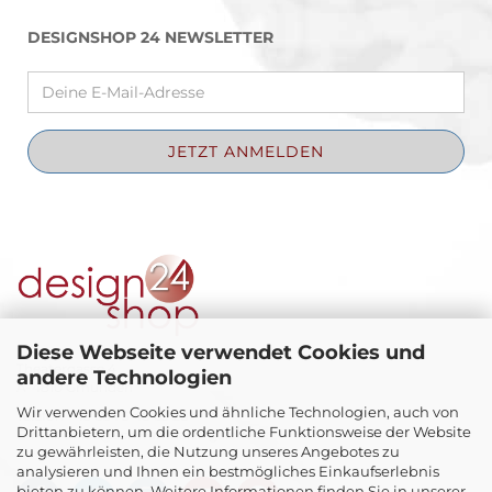
DESIGNSHOP 24 NEWSLETTER
Diese Webseite verwendet Cookies und
Theatergasse 4
andere Technologien
A-4810 Gmunden
Wir verwenden Cookies und ähnliche Technologien, auch von
Telefon +43 664 3 48 63 28
Drittanbietern, um die ordentliche Funktionsweise der Website
E-Mail:
office@schwanthaler-galerie.at
zu gewährleisten, die Nutzung unseres Angebotes zu
analysieren und Ihnen ein bestmögliches Einkaufserlebnis
bieten zu können. Weitere Informationen finden Sie in unserer